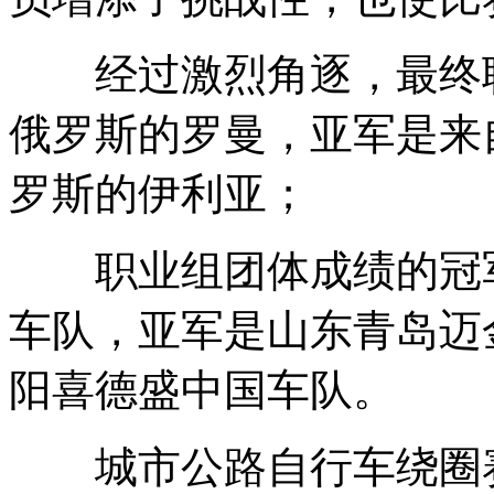
经过激烈角逐，最终职
俄罗斯的罗曼，亚军是来
罗斯的伊利亚；
职业组团体成绩的冠军是
车队，亚军是山东青岛迈金
阳喜德盛中国车队。
城市公路自行车绕圈赛