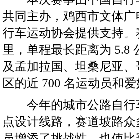
共同主办，鸡西市文体广
行车运动协会提供支持。赛
里，单程最长距离为 5.
及孟加拉国、坦桑尼亚、
区的近 700 名运动员和
今年的城市公路自行车
点设计线路，赛道坡路众
员增添了挑战性，也使比