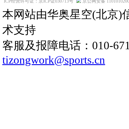
ICP经营许可证：京ICP证030713号
京公网安备 1101010200
本网站由华奥星空(北京
术支持
客服及报障电话：
010-67
tizongwork@sports.cn